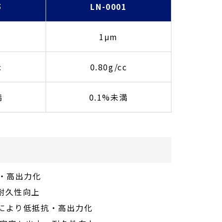
5
LN-0001
1μm
c
0.80g/cc
満
0.1%未満
抗・高出力化
耐久性向上
合により低抵抗・高出力化