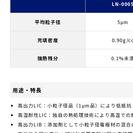
LN-000
平均粒子径
5μm
充填密度
0.90g/c
強熱残分
0.1%未
用途・特長
高出力LIC：小粒子径品（1μm品）により低抵
高温耐性LIC：独自の熱処理技術により高温での
高出力LIB：添加剤として小粒子径電極材の混