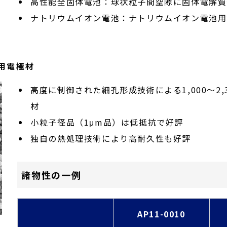
高性能全固体電池：球状粒子間空隙に固体電解質
ナトリウムイオン電池：ナトリウムイオン電池用
用電極材
高度に制御された細孔形成技術による1,000～2,
材
小粒子径品（1μm品）は低抵抗で好評
独自の熱処理技術により高耐久性も好評
諸物性の一例
AP11-0010