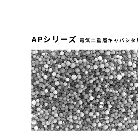
APシリーズ
電気二重層キャパシタ