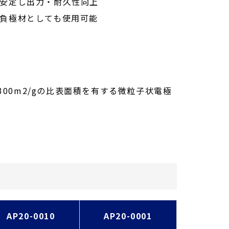
安定し出力・耐久性向上
負極材としても使用可能
300m2/gの比表面積を有する微粒子状電極
AP20-0010
AP20-0001