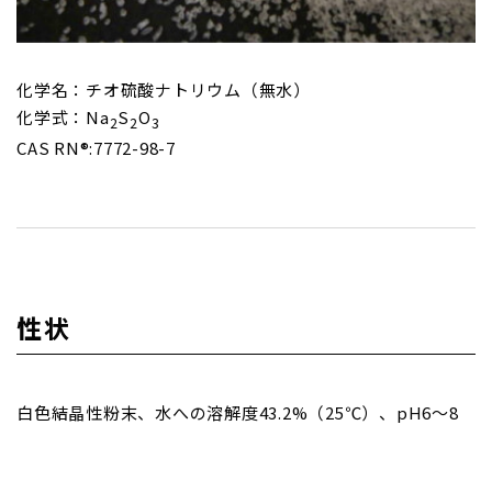
化学名：チオ硫酸ナトリウム（無水）
化学式：Na
S
O
2
2
3
CAS RN®:7772-98-7
性状
白色結晶性粉末、水への溶解度43.2%（25℃）、pH6～8