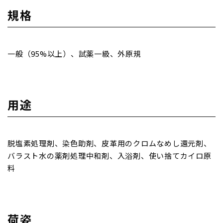
規格
一般（95%以上）、試薬一級、外原規
用途
脱塩素処理剤、染色助剤、皮革用のクロムなめし還元剤、
バラスト水の薬剤処理中和剤、入浴剤、使い捨てカイロ原
料
荷姿